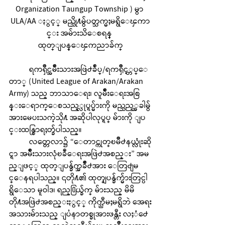
Organization Taungup Township ) မွာ 
ULA/AA ႏွင့္ မည္သို႔မွ်ပတ္သက္မႈမရွိေၾကာ
င္း အမ်ားသိေစရန္ 
ထုတ္ျပန္ေၾကညာခ်က္
	ရကၡိဳင္အမ်ိဳးသားအဖြဲ႕ခ်ဳပ္/ရကၡိဳင့္တပ္ေ
တာ္ (United League of Arakan/Arakan 
Army) သည္ ဘာသာေရး၊ လူမ်ိဳးေရးအစြ
န္းေရာက္ေစသည့္လုပ္ရပ္မ်ားကို မည္သည့္အခါမွ်
အားမေပးသကဲ့သို႔ အဆိုပါလုပ္ရပ္ မ်ားကို ျပ
င္းထန္စြာရႈတ္ခ်ပါသည္။
	လတ္တေလာ၌ “ေတာင္ကုတ္ၿမိဳ႕နယ္လုံးဆို
င္ရာ အမ်ိဳးသားလုံၿခဳံေရးအဖြဲ႕အစည္း” အမ
ည္ျဖင့္ ထုတ္ျပန္ခ်က္အခ်ိဳ႕အား ေတြ႕ျမ
င္ေနရပါသည္။ ၎တို႔၏ ထုတ္ျပန္ခ်က္မ်ားတြင္ပါ
ရွိေသာ မူဝါဒ၊ ရည္႐ြယ္ခ်က္ မ်ားသည္ မိမိ
တို႔အဖြဲ႕အစည္းႏွင့္ ကိုက္ညီမႈမရွိဘဲ အေရး
အသားမ်ားသည္ ျပႆနာတစ္ခုအားဖန္တီး လႈံ႕ေ