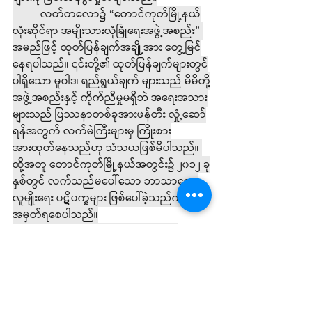
	လတ်တလော၌ “တောင်ကုတ်မြို့နယ်
လုံးဆိုင်ရာ အမျိုးသားလုံခြုံရေးအဖွဲ့အစည်း” 
အမည်ဖြင့် ထုတ်ပြန်ချက်အချို့အား တွေ့မြင်
နေရပါသည်။ ၎င်းတို့၏ ထုတ်ပြန်ချက်များတွင်
ပါရှိသော မူဝါဒ၊ ရည်ရွယ်ချက် များသည် မိမိတို့
အဖွဲ့အစည်းနှင့် ကိုက်ညီမှုမရှိဘဲ အရေးအသား
များသည် ပြဿနာတစ်ခုအားဖန်တီး လှုံ့ဆော်
ရန်အတွက် လက်မဲကြီးများမှ ကြိုးစား
အားထုတ်နေသည်ဟု သံသယဖြစ်မိပါသည်။ 
ထို့အတူ တောင်ကုတ်မြို့နယ်အတွင်း၌ ၂၀၁၂ ခု
နှစ်တွင် လက်သည်မပေါ်သော ဘာသာရေး၊ 
လူမျိုးရေး ပဋိပက္ခများ ဖြစ်ပေါ်ခဲ့သည်ကို 
အမှတ်ရစေပါသည်။
	အဆိုပါအဖွဲ့အစည်းသည် မိမိတို့ 
ULA/AA နှင့် မည်သို့မျှပတ်သက်မှုမရှိကြောင်း 
အများပြည်သူလူထုအား လေးစားစွာဖြင့် 
အသိပေးအပ်ပါသည်။