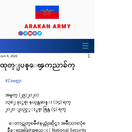
ARAKAN ARMY
Jun 4, 2020
ထုတ္ျပန္ေၾကညာခ်က္
#Zawgyi
အမွတ္ (၂၉/၂၀၂၀)
၁၃၈၂ ခုႏွစ္၊ နယုန္လဆန္း (၁၄) ရက္
၂၀၂၀ ျပည့္ႏွစ္၊ ဇြန္လ (၄) ရက္
ေတာင္ကုတ္ၿမိဳ႕နယ္လုံးဆိုင္ရာ အမ်ိဳးသားလုံၿ
ခဳံေရးအဖြဲ႕အစည္း ( National Security 