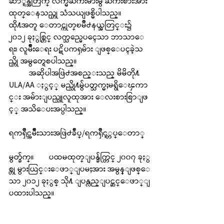
ဆာ္ရန္အတြက္ လက္မဲႀကီးမ်ားမွ ႀကိဳးစားအား
ထုတ္ေနသည္ဟု သံသယျဖစ္မိပါသည္။ 
ထို႔အတူ ေတာင္ကုတ္ၿမိဳ႕နယ္အတြင္း၌ 
၂၀၁၂ ခုႏွစ္တြင္ လက္သည္မေပၚေသာ ဘာသာေ
ရး၊ လူမ်ိဳးေရး ပဋိပကၡမ်ား ျဖစ္ေပၚခဲ့သ
ည္ကို အမွတ္ရေစပါသည္။
	အဆိုပါအဖြဲ႕အစည္းသည္ မိမိတို႔ 
ULA/AA ႏွင့္ မည္သို႔မွ်ပတ္သက္မႈမရွိေၾကာ
င္း အမ်ားျပည္သူလူထုအား ေလးစားစြာျဖ
င့္ အသိေပးအပ္ပါသည္။
ရကၡိဳင္အမ်ိဳးသားအဖြဲ႕ခ်ဳပ္/ရကၡိဳင့္တပ္ေတာ္
မွတ္ခ်က္။	ပထမထုတ္ျပန္ခ်က္တြင္ ၂၀၀၇ ခုႏွ
စ္ဟု မွားယြင္းေဖာ္ျပမႈအား အမွန္ျဖစ္ေ
သာ ၂၀၁၂ ခုႏွစ္ သို႔ ျပန္လည္ျပင္ဆင္ေဖာ္ျ
ပထားပါသည္။