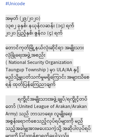
#Unicode
အမှတ် (၂၉/၂၀၂၀)
၁၃၈၂ ခုနှစ်၊ နယုန်လဆန်း (၁၄) ရက်
၂၀၂၀ ပြည့်နှစ်၊ ဇွန်လ (၄) ရက်
တောင်ကုတ်မြို့နယ်လုံးဆိုင်ရာ အမျိုးသား
လုံခြုံရေးအဖွဲ့အစည်း 
( National Security Organization 
Taungup Township ) မှာ ULA/AA နှင့် 
မည်သို့မျှပတ်သက်မှုမရှိကြောင်း အများသိစေ
ရန် ထုတ်ပြန်ကြေညာချက်
	ရက္ခိုင်အမျိုးသားအဖွဲ့ချုပ်/ရက္ခိုင့်တပ်
တော် (United League of Arakan/Arakan 
Army) သည် ဘာသာရေး၊ လူမျိုးရေး
အစွန်းရောက်စေသည့်လုပ်ရပ်များကို မည်
သည့်အခါမျှအားမပေးသကဲ့သို့ အဆိုပါလုပ်ရပ် 
များကို ပြင်းထန်စွာရှုတ်ချပါသည်။