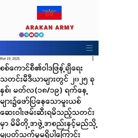
ARAKAN ARMY
Mar 19, 2025
စစ်ကောင်စီ၏ဝါဒဖြန့်ချီရေး
သတင်းမီဒီယာများတွင် ၂၀၂၅ ခု
နှစ်၊ မတ်လ(၁၈/၁၉) ရက်နေ့
များ၌ဖော်ပြနေသောမူးယစ်
ဆေးဝါးဖမ်းဆီးရမိသည့်သတင်း
မှာ မိမိတို့အဖွဲ့အစည်းနှင့်မည်သို့
မျှပတ်သက်မှုမရှိပါကြောင်း