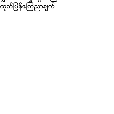
ထုတ်ပြန်ကြေညာချက်