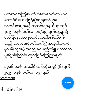
ဖက်ဆစ်အကြမ်းဖက် စစ်ရာဇဝတ်တပ် စစ်
ကောင်စီ၏ ဝါဒဖြန့်ချီရေးရုပ်သံများ၊ 
သတင်းစာများနှင့် သတင်းဂျာနယ်များတွင် 
၂၀၂၅ ခုနှစ်၊ မတ်လ (၁၈/၁၉) ရက်နေ့များ၌ 
ဖော်ပြနေသော မူးယစ်ဆေးဝါးဖမ်းဆီးရမိ
သည့် သတင်းနှင့်ပတ်သက်၍ အဆိုပါသတင်း
မှာ မိမိတို့အဖွဲ့အစည်းနှင့် မည်သို့မျှ ပတ်သက်
မှုမရှိပါကြောင်း ထုတ်ပြန်ကြေညာချက်
၁၃၈၆ ခုနှစ်၊ တပေါင်းလပြည့်ကျော် (၆) ရက်
၂၀၂၅ ခုနှစ်၊ မတ်လ (၁၉) ရက်
Statement