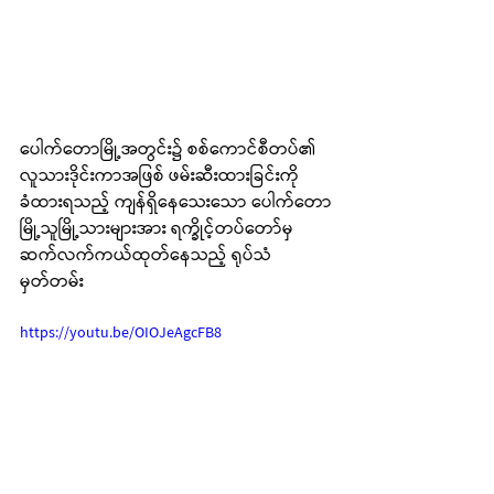
ပေါက်တောမြို့အတွင်း၌ စစ်ကောင်စီတပ်၏ 
လူသားဒိုင်းကာအဖြစ် ဖမ်းဆီးထားခြင်းကို
ခံထားရသည့် ကျန်ရှိနေသေးသော ပေါက်တော
မြို့သူမြို့သားများအား ရက္ခိုင့်တပ်တော်မှ 
ဆက်လက်ကယ်ထုတ်နေသည့် ရုပ်သံ
မှတ်တမ်း
https://youtu.be/OIOJeAgcFB8