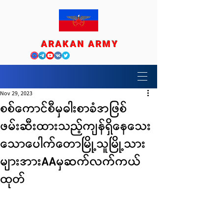
ARAKAN ARMY
Nov 29, 2023
စစ်ကောင်စီမှဓါးစာခံအဖြစ်
ဖမ်းဆီးထားသည့်ကျန်ရှိနေသေး
သောပေါက်တောမြို့သူမြို့သား
များအားAAမှဆက်လက်ကယ်
ထုတ်