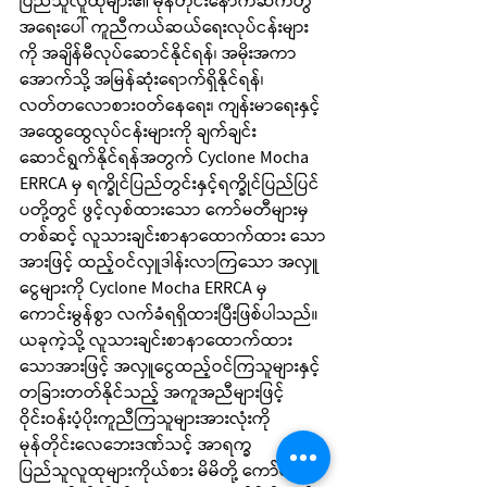
ပြည်သူလူထုများ၏ မုန်တိုင်းနောက်ဆက်တွဲ 
အရေးပေါ် ကူညီကယ်ဆယ်ရေးလုပ်ငန်းများ
ကို အချိန်မီလုပ်ဆောင်နိုင်ရန်၊ အမိုးအကာ
အောက်သို့ အမြန်ဆုံးရောက်ရှိနိုင်ရန်၊ 
လတ်တလောစားဝတ်နေရေး၊ ကျန်းမာရေးနှင့် 
အထွေထွေလုပ်ငန်းများကို ချက်ချင်း
ဆောင်ရွက်နိုင်ရန်အတွက် Cyclone Mocha 
ERRCA မှ ရက္ခိုင်ပြည်တွင်းနှင့်ရက္ခိုင်ပြည်ပြင်
ပတို့တွင် ဖွင့်လှစ်ထားသော ကော်မတီများမှ
တစ်ဆင့် လူသားချင်းစာနာထောက်ထား သော
အားဖြင့် ထည့်ဝင်လှူဒါန်းလာကြသော အလှူ
ငွေများကို Cyclone Mocha ERRCA မှ 
ကောင်းမွန်စွာ လက်ခံရရှိထားပြီးဖြစ်ပါသည်။
ယခုကဲ့သို့ လူသားချင်းစာနာထောက်ထား 
သောအားဖြင့် အလှူငွေထည့်ဝင်ကြသူများနှင့် 
တခြားတတ်နိုင်သည့် အကူအညီများဖြင့် 
ဝိုင်းဝန်းပံ့ပိုးကူညီကြသူများအားလုံးကို 
မုန်တိုင်းလေဘေးဒဏ်သင့် အာရက္ခ
ပြည်သူလူထုများကိုယ်စား မိမိတို့ ကော်မတီမှ 