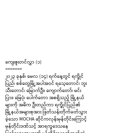
ကျေးဇူးတင်လွှာ (၁)
=======
၂၀၂၃ ခုနှစ်၊ မေလ (၁၄) ရက်နေ့တွင် ရက္ခိုင်
ပြည်၊ စစ်တွေမြို့အပါအဝင် ရသေ့တောင်၊ ဘူး
သီးတောင်၊ မြောက်ဦး၊ ကျောက်တော်၊ မင်း
ပြား၊ မြေပုံ၊ ပေါက်တော အစရှိသည့် မြို့နယ်
များကို အဓိက ဦးတည်ကာ ရက္ခိုင်ပြည်၏ 
မြို့နယ်အများစုအား ဖြတ်သန်းတိုက်ခတ်သွား
ခဲ့သော MOCHA ဆိုင်ကလုန်းမုန်တိုင်းကြောင့် 
မုန်တိုင်းဒဏ်သင့် အာရက္ခဒေသနေ 