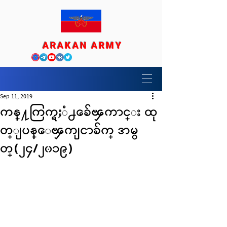
ARAKAN ARMY
Sep 11, 2019
ကန္႔ကြက္ရႈံ႕ခ်ေၾကာင္း ထု
တ္ျပန္ေၾကျငာခ်က္ အမွ
တ္(၂၄/၂၀၁၉)