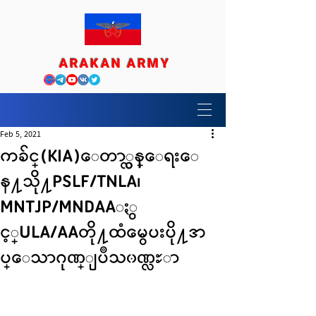
ARAKAN ARMY
Feb 5, 2021
ကခ်င္(KIA)ေတာ္လွန္ေရးေ
န႔သို႔PSLF/TNLA၊
MNTJP/MNDAAႏွ
င့္ULA/AAတို႔ထံမွေပးပို႔အ
ပ္ေသာဂုဏ္ျပဳသ၀ဏ္လႊာ